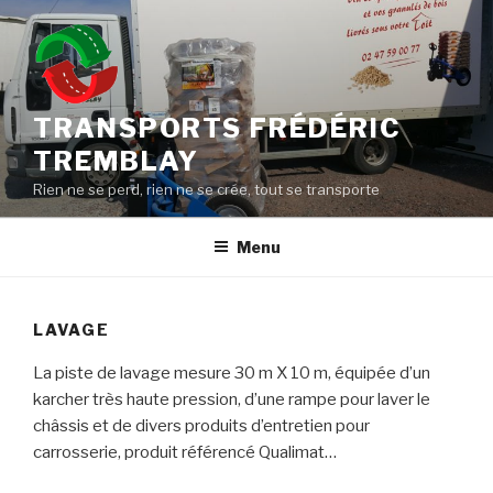
Aller
au
contenu
principal
TRANSPORTS FRÉDÉRIC
TREMBLAY
Rien ne se perd, rien ne se crée, tout se transporte
Menu
LAVAGE
La piste de lavage mesure 30 m X 10 m, équipée d’un
karcher très haute pression, d’une rampe pour laver le
châssis et de divers produits d’entretien pour
carrosserie, produit référencé Qualimat…